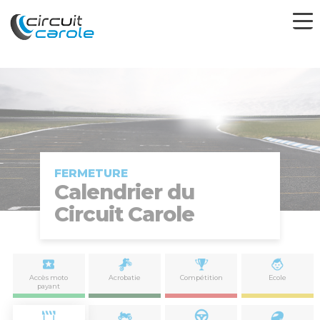
FERMETURE
Calendrier du
Circuit Carole
Accès moto
Acrobatie
Compétition
Ecole
payant