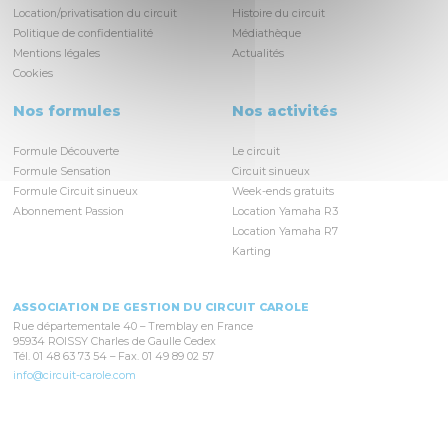
Location/privatisation du circuit
Histoire du circuit
Politique de confidentialité
Médiathèque
Mentions légales
Actualités
Cookies
Nos formules
Nos activités
Formule Découverte
Le circuit
Formule Sensation
Circuit sinueux
Formule Circuit sinueux
Week-ends gratuits
Abonnement Passion
Location Yamaha R3
Location Yamaha R7
Karting
ASSOCIATION DE GESTION DU CIRCUIT CAROLE
Rue départementale 40 – Tremblay en France
95934 ROISSY Charles de Gaulle Cedex
Tél. 01 48 63 73 54 – Fax. 01 49 89 02 57
info@circuit-carole.com