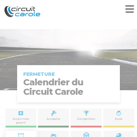
FERMETURE
Calendrier du
Circuit Carole
Accès moto
Acrobatie
Compétition
Ecole
payant