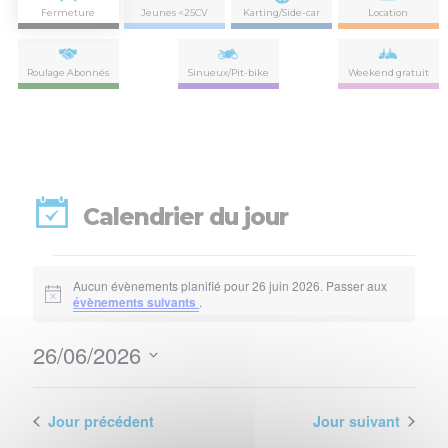
Fermeture
Jeunes <25CV
Karting/Side-car
Location
Roulage Abonnés
Sinueux/Pit-bike
Weekend gratuit
Calendrier du jour
Évènements
Aucun évènements planifié pour 26 juin 2026. Passer aux
for
Notice
évènements suivants
.
26
26/06/2026
Nav
Navi
juin
Sélectionnez
de
par
une
2026
vues
date.
Jour précédent
Jour suivant
con
Évè