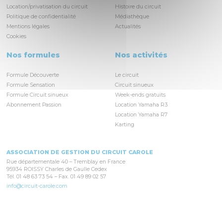
Location/privatisation du circuit
Histoire du circuit
Politique de confidentialité
Médiathèque
Mentions légales
Actualités
Cookies
Nos formules
Nos activités
Formule Découverte
Le circuit
Formule Sensation
Circuit sinueux
Formule Circuit sinueux
Week-ends gratuits
Abonnement Passion
Location Yamaha R3
Location Yamaha R7
Karting
ASSOCIATION DE GESTION DU CIRCUIT CAROLE
Rue départementale 40 – Tremblay en France
95934 ROISSY Charles de Gaulle Cedex
Tél. 01 48 63 73 54 – Fax. 01 49 89 02 57
info@circuit-carole.com