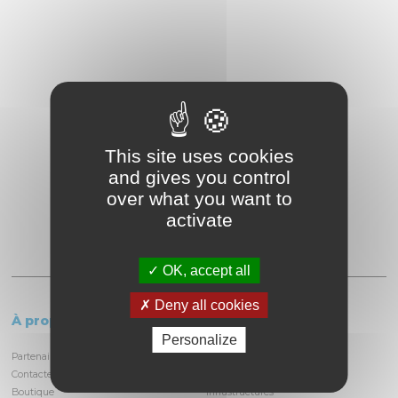
This site uses cookies
and gives you control
over what you want to
activate
OK, accept all
Deny all cookies
À propos
Le circuit
Personalize
Partenaires et locataires
Informations pratiques
Contactez-nous
Découvrir la piste
Boutique
Infrastructures