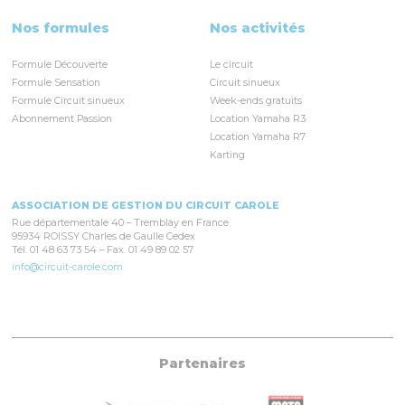
Nos formules
Nos activités
Formule Découverte
Le circuit
Formule Sensation
Circuit sinueux
Formule Circuit sinueux
Week-ends gratuits
Abonnement Passion
Location Yamaha R3
Location Yamaha R7
Karting
ASSOCIATION DE GESTION DU CIRCUIT CAROLE
Rue départementale 40 – Tremblay en France
95934 ROISSY Charles de Gaulle Cedex
Tél. 01 48 63 73 54 – Fax. 01 49 89 02 57
info@circuit-carole.com
Partenaires