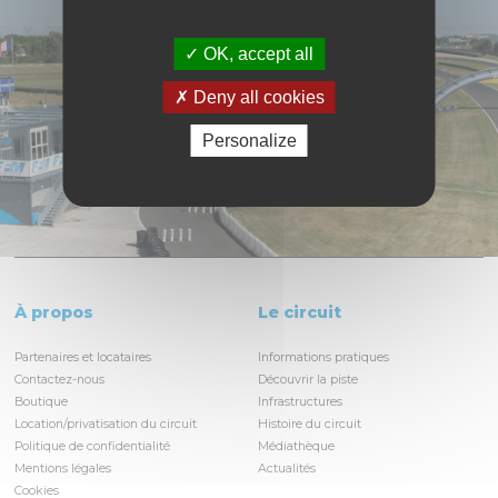
OK, accept all
Deny all cookies
Personalize
À propos
Le circuit
Partenaires et locataires
Informations pratiques
Contactez-nous
Découvrir la piste
Boutique
Infrastructures
Location/privatisation du circuit
Histoire du circuit
Politique de confidentialité
Médiathèque
Mentions légales
Actualités
Cookies