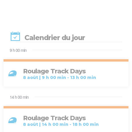
Calendrier du jour
Évènements
9 h 00 min
for
Roulage Track Days
8
8 août | 9 h 00 min
-
13 h 00 min
août
14 h 00 min
2026
Roulage Track Days
8 août | 14 h 00 min
-
18 h 00 min