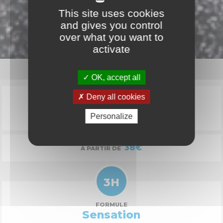
This site uses cookies
and gives you control
over what you want to
activate
OK, accept all
1H
Deny all cookies
FORMULE
Personalize
Découverte
38€
À PARTIR DE
3H
FORMULE
Sensation