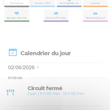
Fermeture
Jeunes <25CV
Karting/Side-car
Location
Roulage Abonnés
Sinueux/Pit-bike
Weekend gratuit
Calendrier du jour
Évènements
02/06/2026
Nav
Navi
for
Sélectionnez
de
par
9 h 00 min
une
vues
2
date.
con
Évè
Circuit fermé
juin
2 juin | 9 h 00 min
-
12 h 00 min
2026