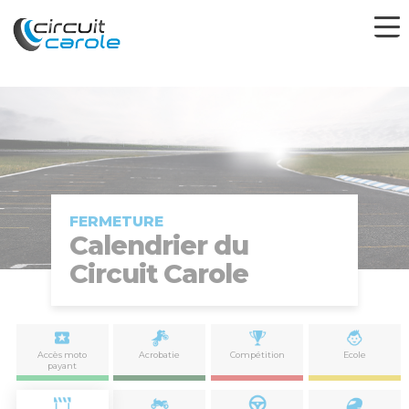
FERMETURE
Calendrier du
Circuit Carole
Accès moto
Acrobatie
Compétition
Ecole
payant