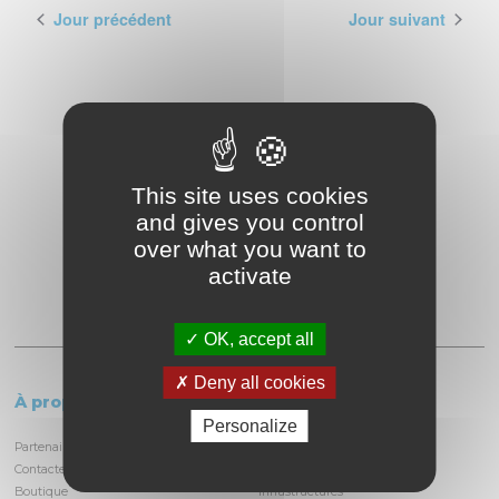
Jour précédent
Jour suivant
This site uses cookies
and gives you control
over what you want to
activate
OK, accept all
Deny all cookies
À propos
Le circuit
Personalize
Partenaires et locataires
Informations pratiques
Contactez-nous
Découvrir la piste
Boutique
Infrastructures