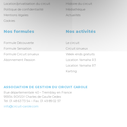
Location/privatisation du circuit
Histoire du circuit
Politique de confidentialité
Médiathèque
Mentions légales
Actualités
Cookies
Nos formules
Nos activités
Formule Découverte
Le circuit
Formule Sensation
Circuit sinueux
Formule Circuit sinueux
Week-ends gratuits
Abonnement Passion
Location Yamaha R3
Location Yamaha R7
Karting
ASSOCIATION DE GESTION DU CIRCUIT CAROLE
Rue départementale 40 – Tremblay en France
95934 ROISSY Charles de Gaulle Cedex
Tél. 01 48 63 73 54 – Fax. 01 49 89 02 57
info@circuit-carole.com