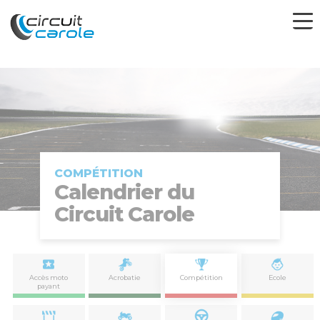
COMPÉTITION
Calendrier du
Circuit Carole
Accès moto
Acrobatie
Compétition
Ecole
payant