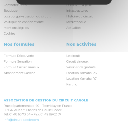
Contactez-nous
Découvrir la piste
Boutique
Infrastructures
Location/privatisation du circuit
Histoire du circuit
Politique de confidentialité
Médiathèque
Mentions légales
Actualités
Cookies
Nos formules
Nos activités
Formule Découverte
Le circuit
Formule Sensation
Circuit sinueux
Formule Circuit sinueux
Week-ends gratuits
Abonnement Passion
Location Yamaha R3
Location Yamaha R7
Karting
ASSOCIATION DE GESTION DU CIRCUIT CAROLE
Rue départementale 40 – Tremblay en France
95934 ROISSY Charles de Gaulle Cedex
Tél. 01 48 63 73 54 – Fax. 01 49 89 02 57
info@circuit-carole.com