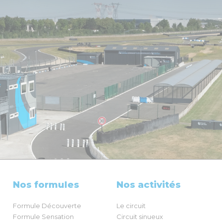
Nos formules
Nos activités
Formule Découverte
Le circuit
Formule Sensation
Circuit sinueux