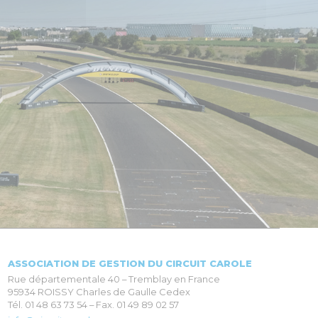
ASSOCIATION DE GESTION DU CIRCUIT CAROLE
Rue départementale 40 – Tremblay en France
95934 ROISSY Charles de Gaulle Cedex
Tél. 01 48 63 73 54 – Fax. 01 49 89 02 57