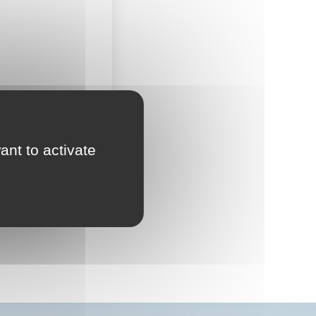
Accès moto payant
ant to activate