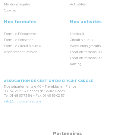
Mentions légales
Actualités
Cookies
Nos formules
Nos activités
Formule Découverte
Le circuit
Formule Sensation
Circuit sinueux
Formule Circuit sinueux
Week-ends gratuits
Abonnement Passion
Location Yamaha R3
Location Yamaha R7
Karting
ASSOCIATION DE GESTION DU CIRCUIT CAROLE
Rue départementale 40 – Tremblay en France
95934 ROISSY Charles de Gaulle Cedex
Tél. 01 48 63 73 54 – Fax. 01 49 89 02 57
info@circuit-carole.com
Partenaires