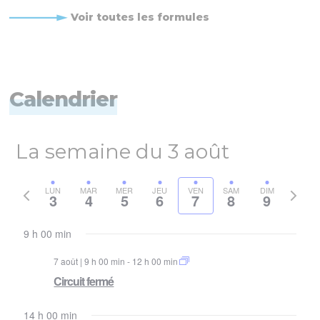
Voir toutes les formules
Calendrier
La semaine du 3 août
Semaine
Semai
LUN
MAR
MER
JEU
VEN
SAM
DIM
3
4
5
6
7
8
9
précédente
suivan
9 h 00 min
7 août | 9 h 00 min
-
12 h 00 min
Circuit fermé
14 h 00 min