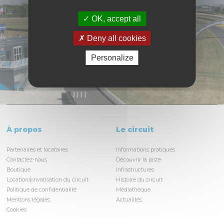
OK, accept all
Deny all cookies
Personalize
À propos
Le circuit
Partenaires et locataires
Informations pratiques
Contactez-nous
Découvrir la piste
Boutique
Infrastructures
Location/privatisation du circuit
Histoire du circuit
Politique de confidentialité
Médiathèque
Mentions légales
Actualités
Cookies