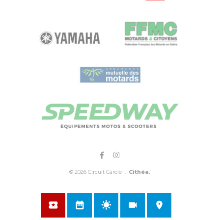
© 2026 Circuit Carole .
Cithéa.