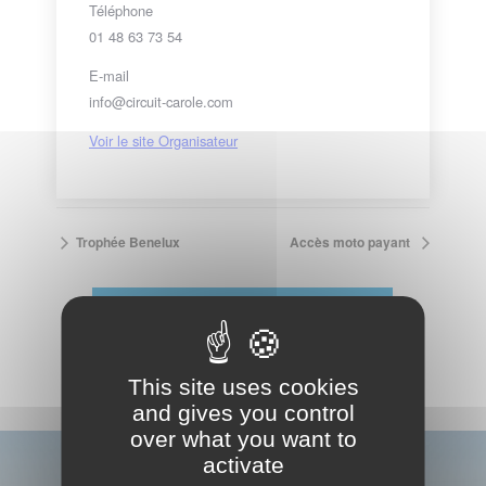
Téléphone
01 48 63 73 54
E-mail
info@circuit-carole.com
Voir le site Organisateur
Trophée Benelux
Accès moto payant
VOIR LE CALENDRIER COMPLET
This site uses cookies
and gives you control
over what you want to
activate