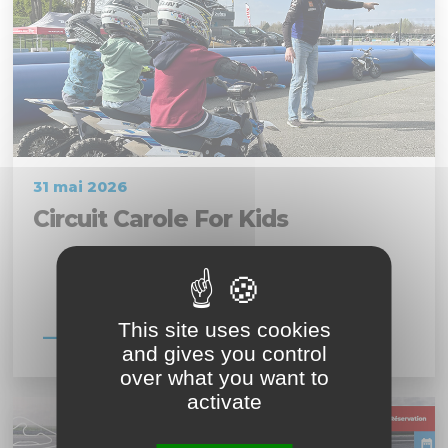
31 mai 2026
Circuit Carole For Kids
This site uses cookies
En savoir plus
and gives you control
over what you want to
activate