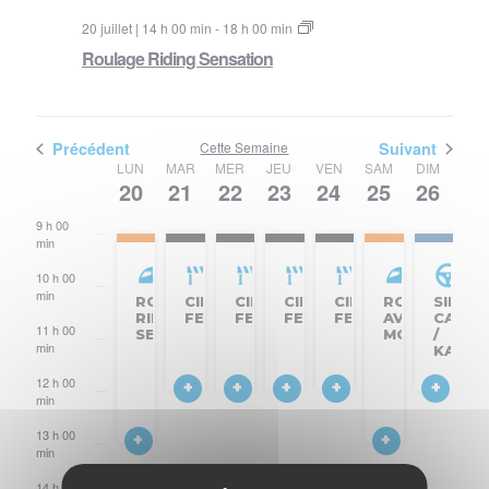
20 juillet | 14 h 00 min
-
18 h 00 min
Roulage Riding Sensation
Précédent
Cette Semaine
Suivant
Semaine
LUN
MAR
MER
JEU
VEN
SAM
DIM
20
21
22
23
24
25
26
8 h
du
00
min
9 h 00
Évènements
min
10 h 00
min
ROULAGE
CIRCUIT
CIRCUIT
CIRCUIT
CIRCUIT
ROULAGE
SIDE-
RIDING
FERMÉ
FERMÉ
FERMÉ
FERMÉ
AVENIR
CARS
11 h 00
SENSATION
MOTO
/
min
KARTI
12 h 00
min
13 h 00
min
14 h 00