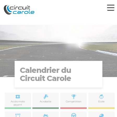
Calendrier du
Circuit Carole
Accès moto
Acrobatie
Compétition
Ecole
payant