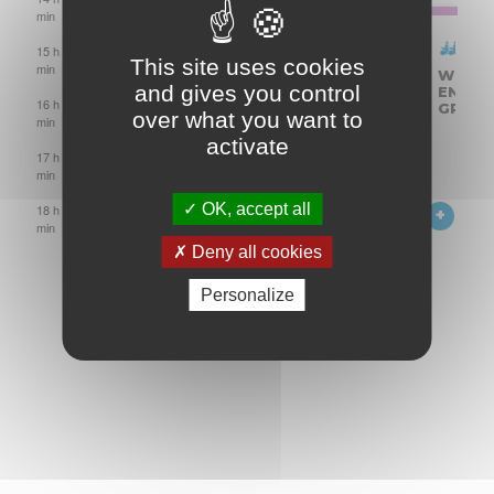
min
ACCÈS
15 h 00
This site uses cookies
MOTO
min
ROULAGE
ACCÈS
ACCÈS
WEEK-
WEEK-
WEEK-
PAYANT
and gives you control
RIDING
MOTO
MOTO
END
END
END
16 h 00
SENSATION
PAYANT
PAYANT
GRATUIT
GRATUIT
GRATU
over what you want to
min
activate
17 h 00
min
SINUEUX
OK, accept all
18 h 00
19
min
h
Deny all cookies
00
min
Personalize