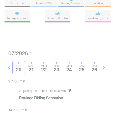
Fermeture
Jeunes <25CV
Karting/Side-car
Location
Roulage Abonnés
Sinueux/Pit-bike
Weekend gratuit
07/2026
Nav
Navi
Sélectionnez
de
par
la
Semaine
Semai
LUN
MAR
MER
JEU
VEN
SAM
DIM
vues
20
21
22
23
24
25
26
date
précédente
suivan
con
Évè
9 h 00 min
20 juillet | 9 h 00 min
-
13 h 00 min
Roulage Riding Sensation
14 h 00 min