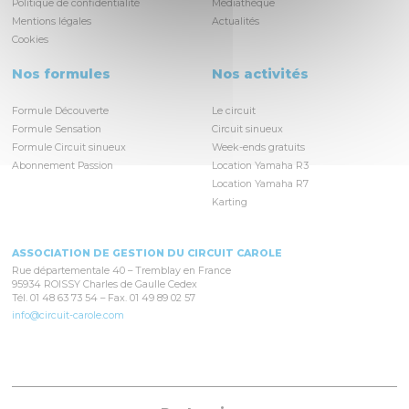
Politique de confidentialité
Médiathèque
Mentions légales
Actualités
Cookies
Nos formules
Nos activités
Formule Découverte
Le circuit
Formule Sensation
Circuit sinueux
Formule Circuit sinueux
Week-ends gratuits
Abonnement Passion
Location Yamaha R3
Location Yamaha R7
Karting
ASSOCIATION DE GESTION DU CIRCUIT CAROLE
Rue départementale 40 – Tremblay en France
95934 ROISSY Charles de Gaulle Cedex
Tél. 01 48 63 73 54 – Fax. 01 49 89 02 57
info@circuit-carole.com