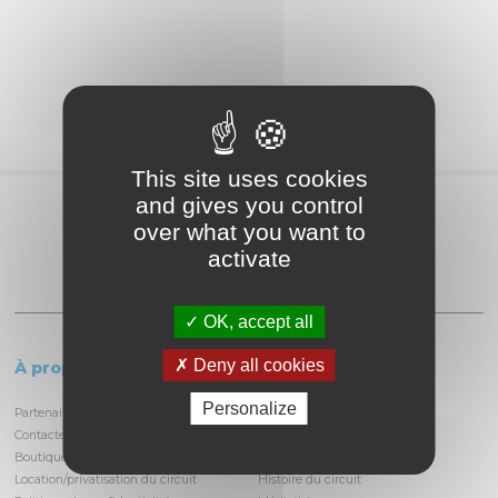
This site uses cookies
and gives you control
Partagez
over what you want to
activate
OK, accept all
Deny all cookies
À propos
Le circuit
Personalize
Partenaires et locataires
Informations pratiques
Contactez-nous
Découvrir la piste
Boutique
Infrastructures
Location/privatisation du circuit
Histoire du circuit