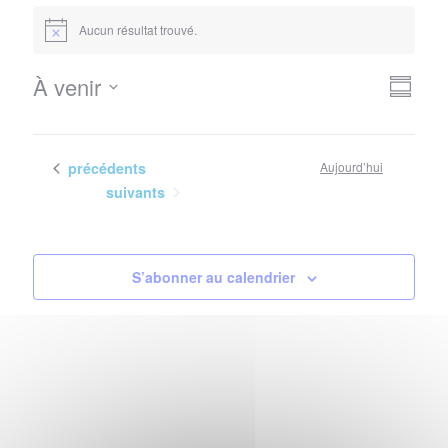
Évènements
Aucun résultat trouvé.
Notice
Nav
Navi
À venir
Résum
de
Sélectionnez
par
vues
la
con
Évè
date
Évènements
précédents
Aujourd’hui
Évènements
suivants
S’abonner au calendrier