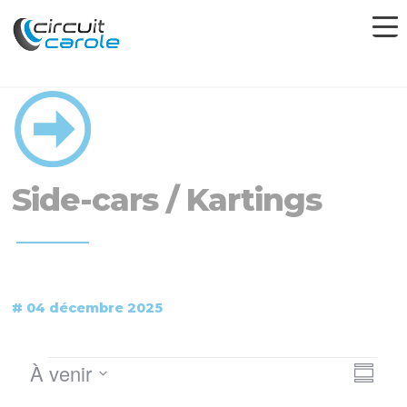
Side-cars / Kartings
# 04 décembre 2025
Nav
Navi
Évènements
À venir
Résum
de
Sélectionnez