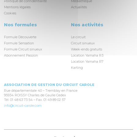
Politique de confidentialité
Médiathèque
Mentions légales
Actualités
Cookies
Nos formules
Nos activités
Formule Découverte
Le circuit
Formule Sensation
Circuit sinueux
Formule Circuit sinueux
Week-ends gratuits
Abonnement Passion
Location Yamaha R3
Location Yamaha R7
Karting
ASSOCIATION DE GESTION DU CIRCUIT CAROLE
Rue départementale 40 – Tremblay en France
95934 ROISSY Charles de Gaulle Cedex
Tél. 01 48 63 73 54 – Fax. 01 49 89 02 57
info@circuit-carole.com