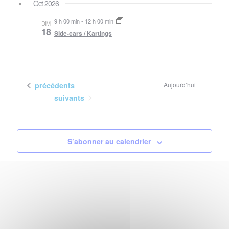
par
vues
Oct 2026
la
con
Évè
date
9 h 00 min
-
12 h 00 min
DIM
18
Side-cars / Kartings
Évènements
précédents
Aujourd’hui
Évènements
suivants
S’abonner au calendrier