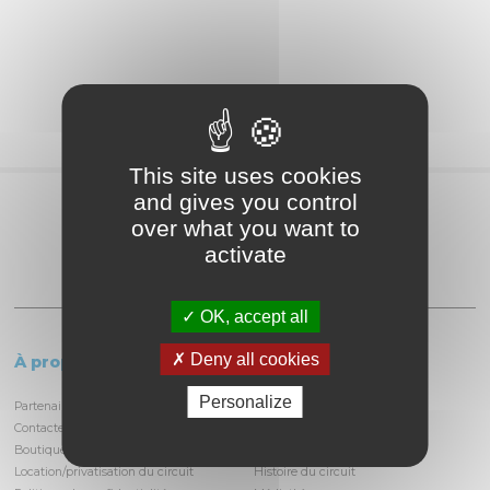
This site uses cookies
and gives you control
Partagez
over what you want to
activate
OK, accept all
Deny all cookies
À propos
Le circuit
Personalize
Partenaires et locataires
Informations pratiques
Contactez-nous
Découvrir la piste
Boutique
Infrastructures
Location/privatisation du circuit
Histoire du circuit