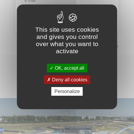
E-mail
info@circuit-carole.com
Voir le site Organisateur
This site uses cookies
and gives you control
over what you want to
Circuit fermé
Circuit fermé
activate
VOIR LE CALENDRIER COMPLET
OK, accept all
Deny all cookies
Personalize