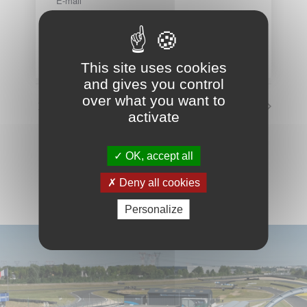
E-mail
info@circuit-carole.com
Voir le site Organisateur
This site uses cookies
and gives you control
over what you want to
Circuit fermé
Circuit fermé
activate
VOIR LE CALENDRIER COMPLET
OK, accept all
Deny all cookies
Personalize