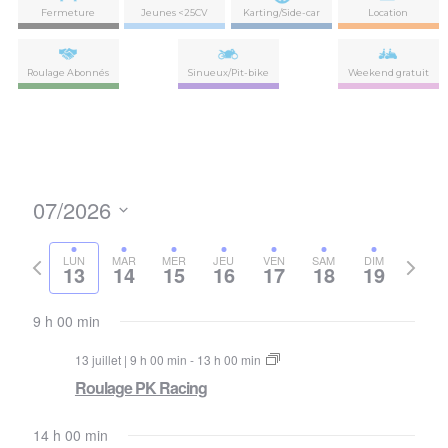
Fermeture
Jeunes <25CV
Karting/Side-car
Location
Roulage Abonnés
Sinueux/Pit-bike
Weekend gratuit
07/2026
Nav
Navi
Sélectionnez
de
par
la
Semaine
Semai
LUN
MAR
MER
JEU
VEN
SAM
DIM
vues
13
14
15
16
17
18
19
date
précédente
suivan
con
Évè
9 h 00 min
13 juillet | 9 h 00 min
-
13 h 00 min
Roulage PK Racing
14 h 00 min