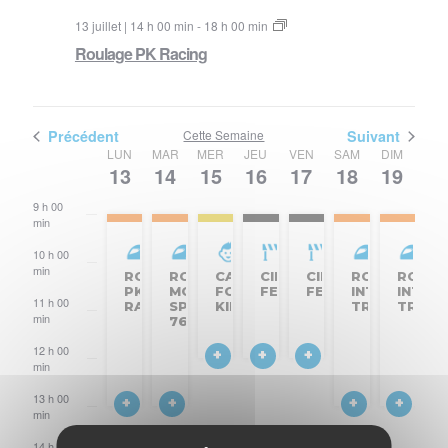
13 juillet | 14 h 00 min
-
18 h 00 min
Roulage PK Racing
Précédent
Cette Semaine
Suivant
Semaine
LUN
MAR
MER
JEU
VEN
SAM
DIM
13
14
15
16
17
18
19
8 h
du
00
min
9 h 00
Évènements
min
10 h 00
min
ROULAGE
ROULAGE
CAROLE
CIRCUIT
CIRCUIT
ROULAGE
ROULA
PK
MOTO
FOR
FERMÉ
FERMÉ
INTER-
INTER-
11 h 00
RACING
SPORT
KIDS
TRACK
TRACK
min
76
12 h 00
min
13 h 00
min
14 h 00