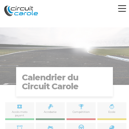
Calendrier du
Circuit Carole
Accès moto
Acrobatie
Compétition
Ecole
payant