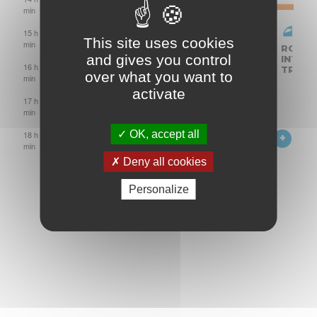
min
ACCÈS
15 h 00
This site uses cookies
MOTO
min
ROULAGE
ROULAGE
ACCÈS
ACCÈS
ROULAGE
ROULA
PAYANT
and gives you control
PK
MOTO
MOTO
MOTO
INTER-
INTER-
16 h 00
RACING
SPORT
PAYANT
PAYANT
TRACK
TRACK
over what you want to
min
76
activate
17 h 00
min
SINUEUX
OK, accept all
18 h 00
19
min
h
Deny all cookies
00
min
Personalize