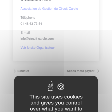
Association de Gestion du Circuit Carole
Téléphone
01 48 63 73 54
E-mail
info@circuit-carole.com
Voir le site Organisateur
Sinueux
Accès moto payant
VOIR LE CALENDRIER COMPLET
This site uses cookies
and gives you control
over what you want to