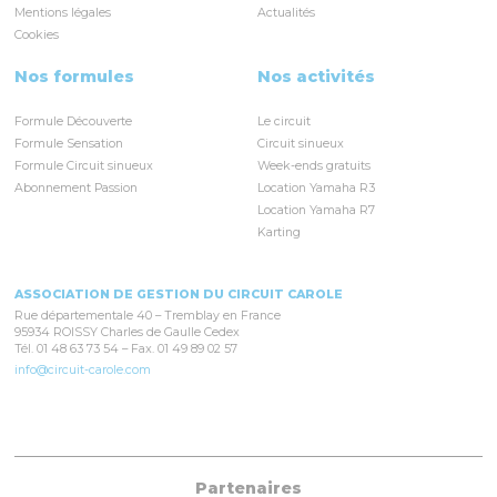
Mentions légales
Actualités
Cookies
Nos formules
Nos activités
Formule Découverte
Le circuit
Formule Sensation
Circuit sinueux
Formule Circuit sinueux
Week-ends gratuits
Abonnement Passion
Location Yamaha R3
Location Yamaha R7
Karting
ASSOCIATION DE GESTION DU CIRCUIT CAROLE
Rue départementale 40 – Tremblay en France
95934 ROISSY Charles de Gaulle Cedex
Tél. 01 48 63 73 54 – Fax. 01 49 89 02 57
info@circuit-carole.com
Partenaires