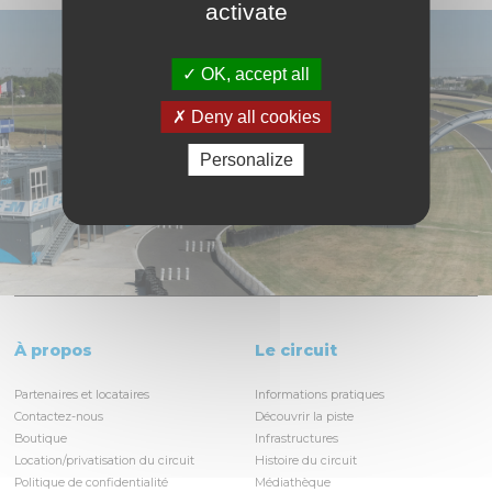
activate
OK, accept all
Deny all cookies
Personalize
À propos
Le circuit
Partenaires et locataires
Informations pratiques
Contactez-nous
Découvrir la piste
Boutique
Infrastructures
Location/privatisation du circuit
Histoire du circuit
Politique de confidentialité
Médiathèque