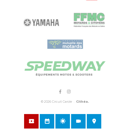
© 2026 Circuit Carole .
Cithéa.