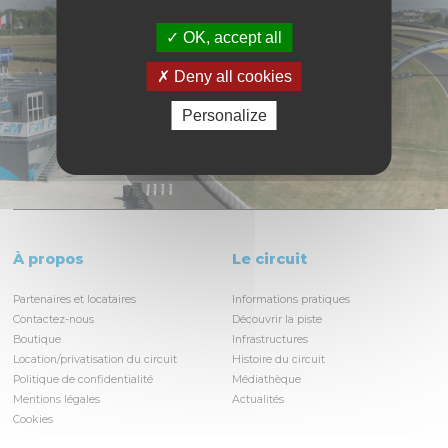
OK, accept all
Deny all cookies
Personalize
À propos
Le circuit
Partenaires et locataires
Informations pratiques
Contactez-nous
Découvrir la piste
Boutique
Infrastructures
Location/privatisation du circuit
Histoire du circuit
Politique de confidentialité
Médiathèque
Mentions légales
Actualités
Cookies