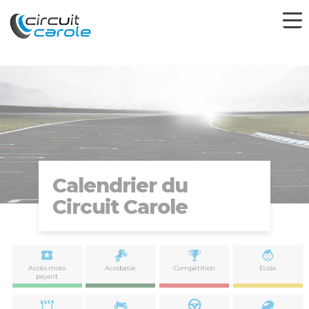
Calendrier du
Circuit Carole
Accès moto
Acrobatie
Compétition
Ecole
payant