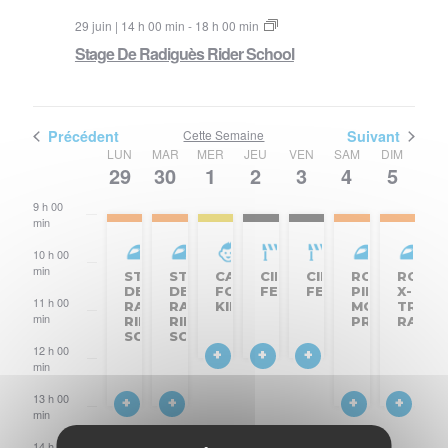
29 juin | 14 h 00 min
-
18 h 00 min
Stage De Radiguès Rider School
Précédent
Cette Semaine
Suivant
Semaine
LUN
MAR
MER
JEU
VEN
SAM
DIM
29
30
1
2
3
4
5
8 h
du
00
min
9 h 00
Évènements
min
10 h 00
min
STAGE
STAGE
CAROLE
CIRCUIT
CIRCUIT
ROULAGE
ROULA
DE
DE
FOR
FERMÉ
FERMÉ
PILOTE
X-
11 h 00
RADIGUÈS
RADIGUÈS
KIDS
MOTO
TREM
min
RIDER
RIDER
PRODUCTIO
RACIN
SCHOOL
SCHOOL
12 h 00
min
13 h 00
min
14 h 00