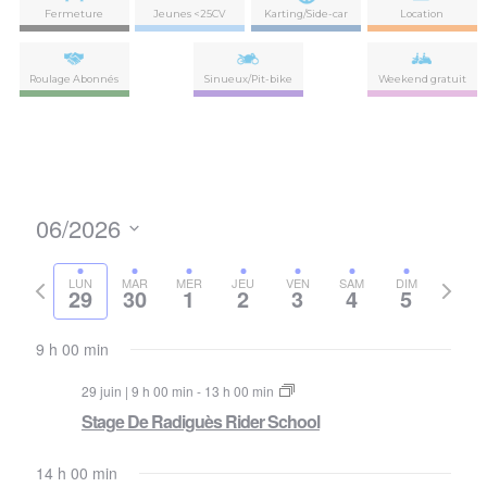
Fermeture
Jeunes <25CV
Karting/Side-car
Location
Roulage Abonnés
Sinueux/Pit-bike
Weekend gratuit
06/2026
Nav
Navi
Sélectionnez
de
par
la
Semaine
Semai
LUN
MAR
MER
JEU
VEN
SAM
DIM
vues
29
30
1
2
3
4
5
date
précédente
suivan
con
Évè
9 h 00 min
29 juin | 9 h 00 min
-
13 h 00 min
Stage De Radiguès Rider School
14 h 00 min