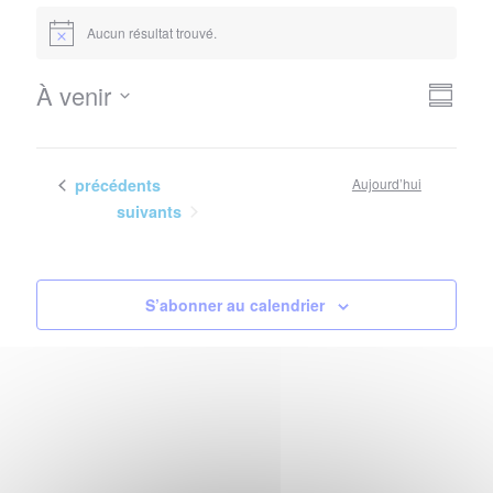
Évènements
Aucun résultat trouvé.
Notice
Nav
Navi
À venir
Résum
de
Sélectionnez
par
vues
la
con
Évè
date
Évènements
précédents
Aujourd’hui
Évènements
suivants
S’abonner au calendrier