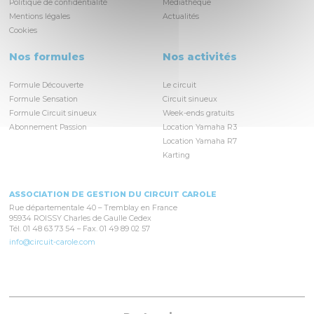
Politique de confidentialité
Médiathèque
Mentions légales
Actualités
Cookies
Nos formules
Nos activités
Formule Découverte
Le circuit
Formule Sensation
Circuit sinueux
Formule Circuit sinueux
Week-ends gratuits
Abonnement Passion
Location Yamaha R3
Location Yamaha R7
Karting
ASSOCIATION DE GESTION DU CIRCUIT CAROLE
Rue départementale 40 – Tremblay en France
95934 ROISSY Charles de Gaulle Cedex
Tél. 01 48 63 73 54 – Fax. 01 49 89 02 57
info@circuit-carole.com