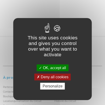
This site uses cookies
and gives you control
Partagez
over what you want to
activate
OK, accept all
Deny all cookies
À propos
Le circuit
Personalize
Partenaires et locataires
Informations pratiques
Contactez-nous
Découvrir la piste
Boutique
Infrastructures
Location/privatisation du circuit
Histoire du circuit