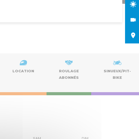
LOCATION
ROULAGE
SINUEUX/PIT-
ABONNÉS
BIKE
Nav
Naviga
de
SAM
DIM