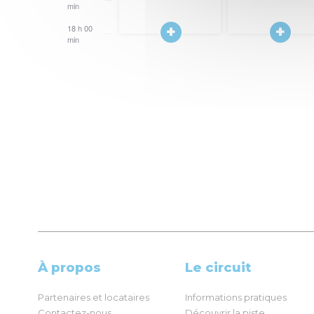
min
18 h 00
19
min
h
00
min
À propos
Le circuit
Partenaires et locataires
Informations pratiques
Contactez-nous
Découvrir la piste