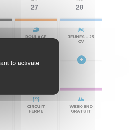
par
vues
27
28
Évène
con
ROULAGE
JEUNES – 25
AVENIR MOTO
CV
ant to activate
CIRCUIT
WEEK-END
FERMÉ
GRATUIT