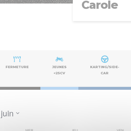
Carole
FERMETURE
JEUNES
KARTING/SIDE-
<25CV
CAR
juin
MER
JEU
VEN