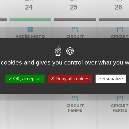
24
25
26
ACCÈS MOTO
CIRCUIT
CIRCUIT
PAYANT
FERMÉ
FERMÉ
 cookies and gives you control over what you w
CIRCUIT
OK, accept all
Deny all cookies
Personalize
FERMÉ
O
CIRCUIT
CIRCUIT
FERMÉ
FERMÉ