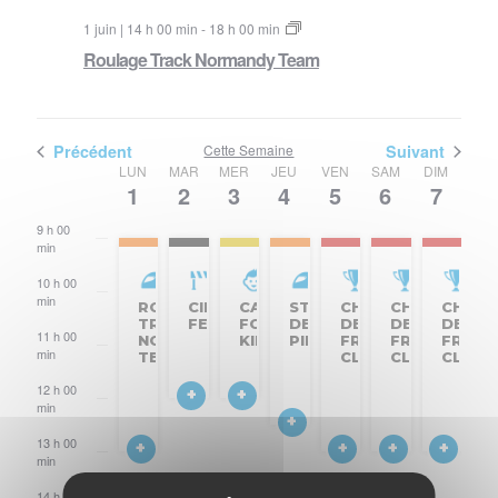
1 juin | 14 h 00 min
-
18 h 00 min
Roulage Track Normandy Team
Précédent
Cette Semaine
Suivant
Semaine
LUN
MAR
MER
JEU
VEN
SAM
DIM
1
2
3
4
5
6
7
8 h
du
00
min
9 h 00
Évènements
min
10 h 00
min
ROULAGE
CIRCUIT
CAROLE
STAGE
CHAMPIONNAT
CHAMPIONN
CHAMP
TRACK
FERMÉ
FOR
DE
DE
DE
DE
11 h 00
NORMANDY
KIDS
PILOTAGE
FRANCE
FRANCE
FRANC
min
TEAM
CLASSIC
CLASSIC
CLASS
12 h 00
min
13 h 00
min
14 h 00