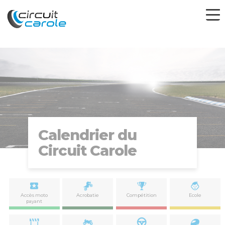
Calendrier du
Circuit Carole
Accès moto
Acrobatie
Compétition
Ecole
payant