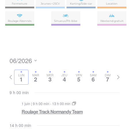
Fermeture
Jeunes <25CV
Karting/Side-car
Location
Roulage Abonnés
Sinueux/Pit-bike
Weekend gratuit
06/2026
Nav
Navi
Sélectionnez
de
par
la
Semaine
Semai
LUN
MAR
MER
JEU
VEN
SAM
DIM
vues
1
2
3
4
5
6
7
date
précédente
suivan
con
Évè
9 h 00 min
1 juin | 9 h 00 min
-
13 h 00 min
Roulage Track Normandy Team
14 h 00 min