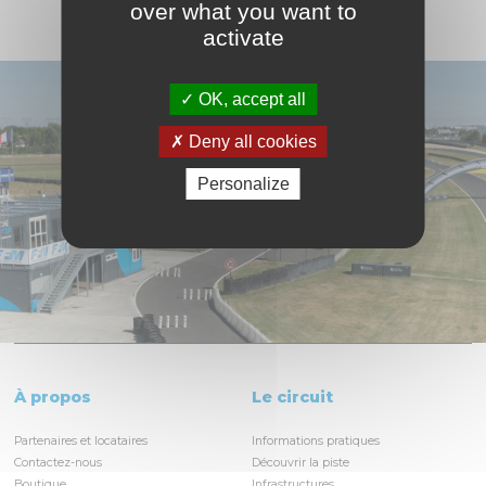
over what you want to
activate
OK, accept all
Deny all cookies
Personalize
À propos
Le circuit
Partenaires et locataires
Informations pratiques
Contactez-nous
Découvrir la piste
Boutique
Infrastructures