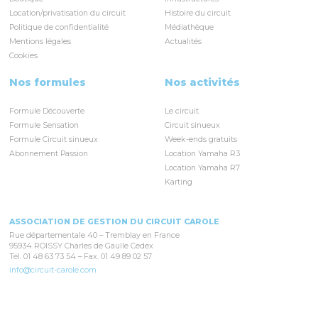
Location/privatisation du circuit
Histoire du circuit
Politique de confidentialité
Médiathèque
Mentions légales
Actualités
Cookies
Nos formules
Nos activités
Formule Découverte
Le circuit
Formule Sensation
Circuit sinueux
Formule Circuit sinueux
Week-ends gratuits
Abonnement Passion
Location Yamaha R3
Location Yamaha R7
Karting
ASSOCIATION DE GESTION DU CIRCUIT CAROLE
Rue départementale 40 – Tremblay en France
95934 ROISSY Charles de Gaulle Cedex
Tél. 01 48 63 73 54 – Fax. 01 49 89 02 57
info@circuit-carole.com