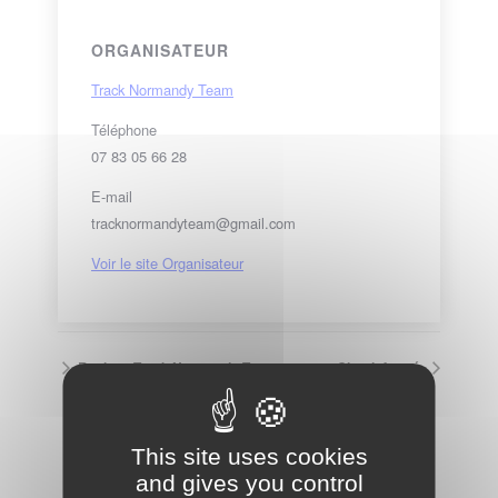
ORGANISATEUR
Track Normandy Team
Téléphone
07 83 05 66 28
E-mail
tracknormandyteam@gmail.com
Voir le site Organisateur
Roulage Track Normandy Team
Circuit fermé
VOIR LE CALENDRIER COMPLET
This site uses cookies
and gives you control