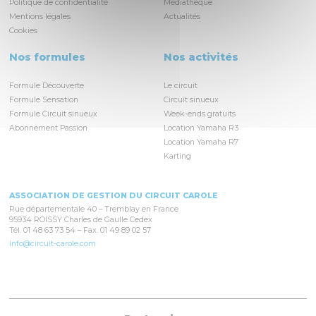
Politique de confidentialité
Médiathèque
Mentions légales
Actualités
Cookies
Nos formules
Nos activités
Formule Découverte
Le circuit
Formule Sensation
Circuit sinueux
Formule Circuit sinueux
Week-ends gratuits
Abonnement Passion
Location Yamaha R3
Location Yamaha R7
Karting
ASSOCIATION DE GESTION DU CIRCUIT CAROLE
Rue départementale 40 – Tremblay en France
95934 ROISSY Charles de Gaulle Cedex
Tél. 01 48 63 73 54 – Fax. 01 49 89 02 57
info@circuit-carole.com