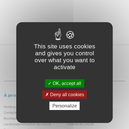
This site uses cookies
and gives you control
Partagez
over what you want to
activate
OK, accept all
Deny all cookies
À propos
Le circuit
Personalize
Partenaires et locataires
Informations pratiques
Contactez-nous
Découvrir la piste
Boutique
Infrastructures
Location/privatisation du circuit
Histoire du circuit