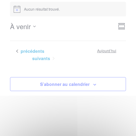
Évènements
Aucun résultat trouvé.
Notice
Nav
Navi
À venir
Résum
de
Sélectionnez
par
vues
la
con
Évè
date
Évènements
précédents
Aujourd’hui
Évènements
suivants
S’abonner au calendrier