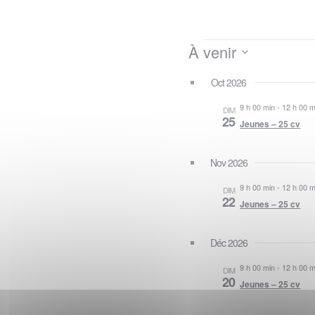
Évèneme
À venir
Sélectionnez
Oct 2026
la
date
9 h 00 min
-
12 h 00 m
DIM
25
Jeunes – 25 cv
Nov 2026
9 h 00 min
-
12 h 00 m
DIM
22
Jeunes – 25 cv
Déc 2026
9 h 00 min
-
12 h 00 m
DIM
20
Jeunes – 25 cv