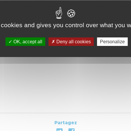
Évènements
précédents
Évène
suivan
 cookies and gives you control over what you w
OK, accept all
Deny all cookies
Personalize
Partagez