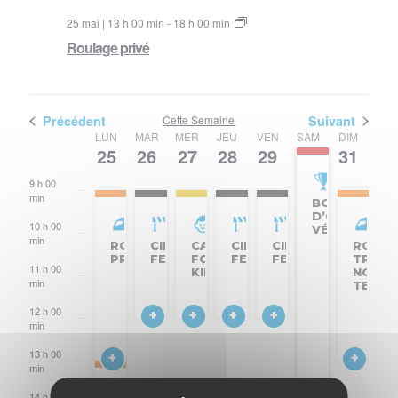
25 mai | 13 h 00 min
-
18 h 00 min
Roulage privé
Précédent
Cette Semaine
Suivant
Semaine
LUN
MAR
MER
JEU
VEN
SAM
DIM
25
26
27
28
29
30
31
8 h
du
00
min
9 h 00
Évènements
min
BOL
BOL
D’OR
D’OR
10 h 00
VÉLO
VÉLO
min
ROULAGE
CIRCUIT
CAROLE
CIRCUIT
CIRCUIT
ROULA
PRIVÉ
FERMÉ
FOR
FERMÉ
FERMÉ
TRACK
11 h 00
KIDS
NORM
min
TEAM
12 h 00
min
13 h 00
min
14 h 00