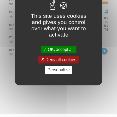
min
ROULAGE
PRIVÉ
ACCÈS
15 h 00
This site uses cookies
MOTO
min
ACCÈS
ACCÈS
ACCÈS
ROULA
PAYANT
and gives you control
MOTO
MOTO
MOTO
TRACK
16 h 00
PAYANT
PAYANT
PAYANT
NORM
over what you want to
min
TEAM
activate
17 h 00
min
SINUEUX
OK, accept all
18 h 00
19
min
h
Deny all cookies
00
min
Personalize