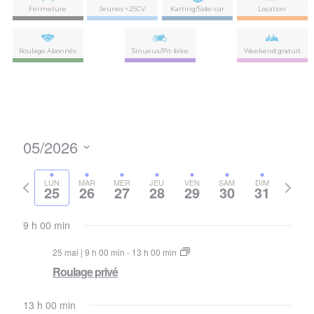
Fermeture
Jeunes <25CV
Karting/Side-car
Location
Roulage Abonnés
Sinueux/Pit-bike
Weekend gratuit
05/2026
Nav
Navi
Sélectionnez
de
par
la
Semaine
Semai
LUN
MAR
MER
JEU
VEN
SAM
DIM
vues
25
26
27
28
29
30
31
date
précédente
suivan
con
Évè
9 h 00 min
25 mai | 9 h 00 min
-
13 h 00 min
Roulage privé
13 h 00 min