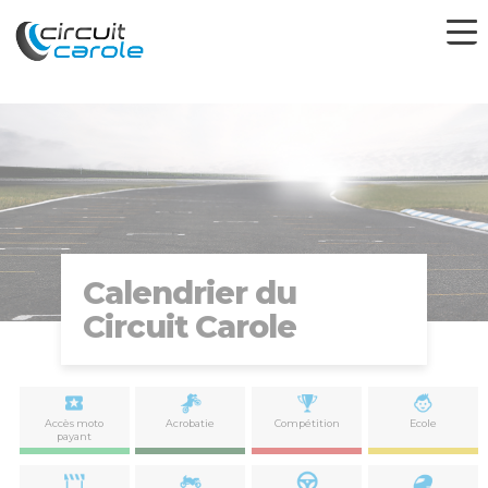
Calendrier du
Circuit Carole
Accès moto
Acrobatie
Compétition
Ecole
payant