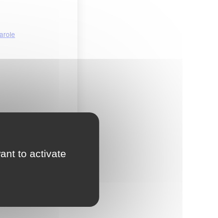
arole
ant to activate
Carole For Kids