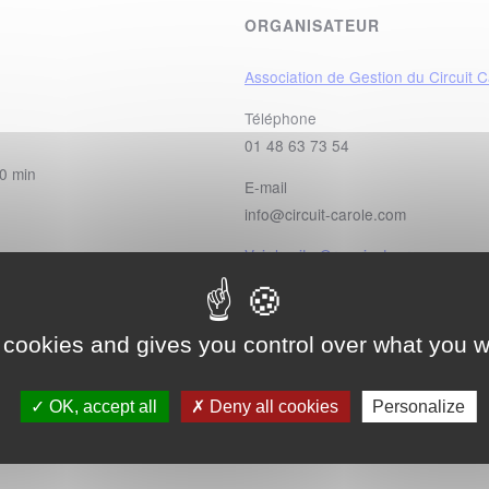
ORGANISATEUR
Association de Gestion du Circuit C
Téléphone
01 48 63 73 54
00 min
E-mail
info@circuit-carole.com
Voir le site Organisateur
OTO PAYANT
 cookies and gives you control over what you w
OK, accept all
Deny all cookies
Personalize