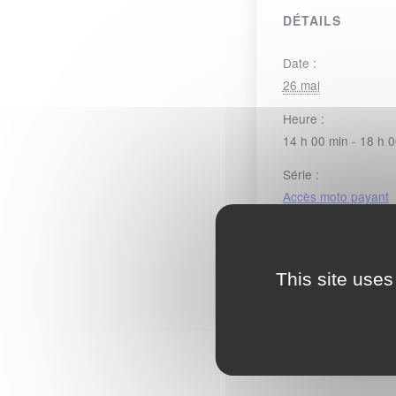
DÉTAILS
Date :
26 mai
Heure :
14 h 00 min - 18 h 
Série :
Accès moto payant
CATÉGORIE
ACCÈS M
This site uses
Circuit fermé