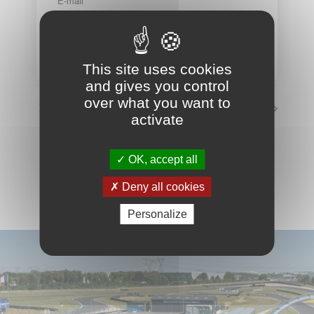
E-mail
info@circuit-carole.com
Voir le site Organisateur
This site uses cookies
and gives you control
over what you want to
Circuit fermé
Circuit fermé
activate
VOIR LE CALENDRIER COMPLET
OK, accept all
Deny all cookies
Personalize