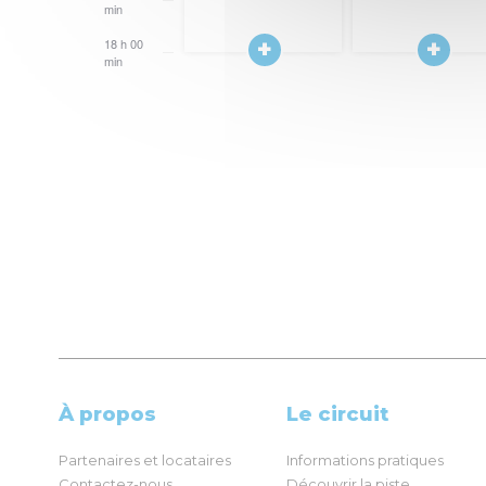
min
18 h 00
19
min
h
00
min
À propos
Le circuit
Partenaires et locataires
Informations pratiques
Contactez-nous
Découvrir la piste