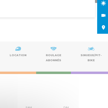
LOCATION
ROULAGE
SINUEUX/PIT-
ABONNÉS
BIKE
Nav
Naviga
de
SAM
DIM