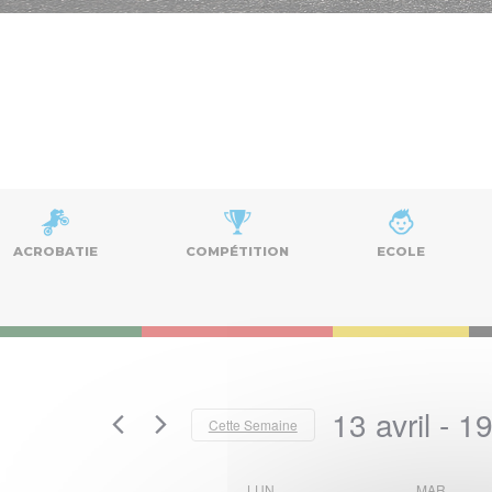
ACROBATIE
COMPÉTITION
ECOLE
13 avril
 - 
19
Cette Semaine
Sélectionnez
la
LUN
MAR