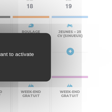
par
vues
18
19
Évène
con
ROULAGE
JEUNES – 25
AVENIR MOTO
CV (SINUEUX)
ant to activate
D
WEEK-END
WEEK-END
T
GRATUIT
GRATUIT