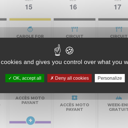
15
16
17
CAROLE FOR
CIRCUIT
CIRCUIT
KIDS
FERMÉ
FERMÉ
 cookies and gives you control over what you w
OK, accept all
Deny all cookies
Personalize
ACCÈS MOTO
PAYANT
O
ACCÈS MOTO
WEEK-EN
PAYANT
GRATUI