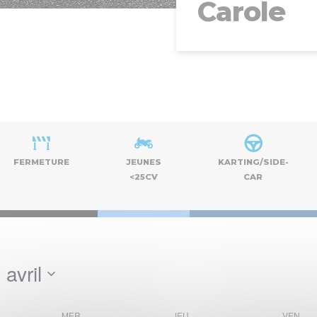
Carole
FERMETURE
JEUNES
KARTING/SIDE-
<25CV
CAR
 avril
MER
JEU
VEN