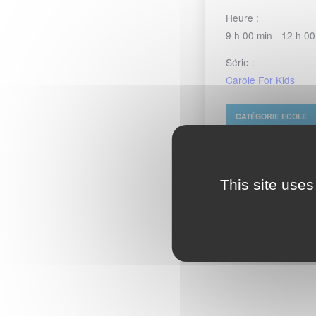
Heure :
9 h 00 min - 12 h 00
Série :
Carole For Kids
CATÉGORIE
ECOLE
This site uses
Accès moto payan