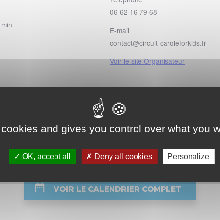
06 62 16 79 68
 min
E-mail
contact@circuit-caroleforkids.fr
Voir le site Organisateur
 cookies and gives you control over what you w
t
OK, accept all
Deny all cookies
Personalize
VOIR LE CALENDRIER COMPLET