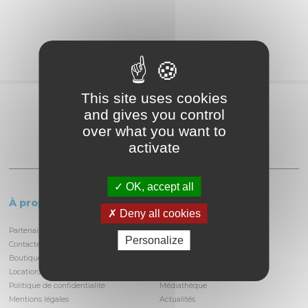
This site uses cookies
Partagez
and gives you control
over what you want to
activate
OK, accept all
À propos
Le circuit
Deny all cookies
Partenaires et locataires
Informations pratiques
Personalize
Contactez-nous
Découvrir la piste
Boutique
Infrastructures
Location/privatisation du circuit
Histoire du circuit
Politique de confidentialité
Médiathèque
Mentions légales
Actualités