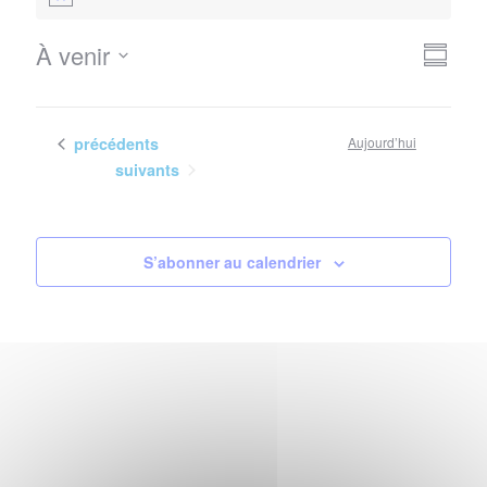
Notice
Nav
Navi
À venir
Résum
de
Sélectionnez
par
vues
la
con
Évè
date
Évènements
précédents
Aujourd’hui
Évènements
suivants
S’abonner au calendrier