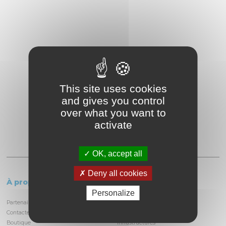
This site uses cookies
and gives you control
over what you want to
activate
OK, accept all
Deny all cookies
À propos
Le circuit
Personalize
Partenaires et locataires
Informations pratiques
Contactez-nous
Découvrir la piste
Boutique
Infrastructures