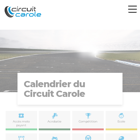
Calendrier du
Circuit Carole
Accès moto
Acrobatie
Compétition
Ecole
payant