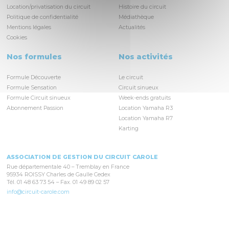
Location/privatisation du circuit
Histoire du circuit
Politique de confidentialité
Médiathèque
Mentions légales
Actualités
Cookies
Nos formules
Nos activités
Formule Découverte
Le circuit
Formule Sensation
Circuit sinueux
Formule Circuit sinueux
Week-ends gratuits
Abonnement Passion
Location Yamaha R3
Location Yamaha R7
Karting
ASSOCIATION DE GESTION DU CIRCUIT CAROLE
Rue départementale 40 – Tremblay en France
95934 ROISSY Charles de Gaulle Cedex
Tél. 01 48 63 73 54 – Fax. 01 49 89 02 57
info@circuit-carole.com