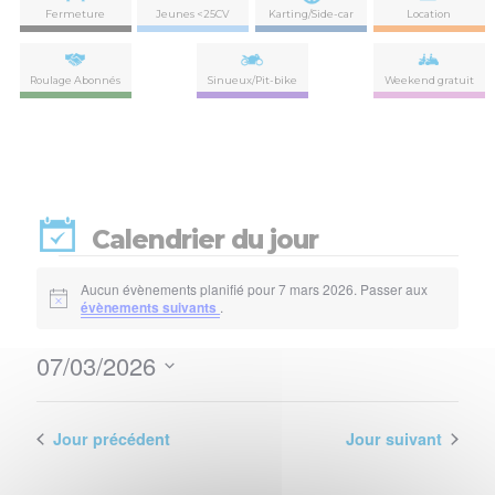
Fermeture
Jeunes <25CV
Karting/Side-car
Location
Roulage Abonnés
Sinueux/Pit-bike
Weekend gratuit
Calendrier du jour
Évènements
Aucun évènements planifié pour 7 mars 2026. Passer aux
Notice
évènements suivants
.
for
07/03/2026
7
Nav
Navi
Sélectionnez
de
par
une
mars
vues
date.
Jour précédent
Jour suivant
con
Évè
2026