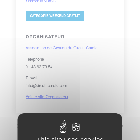
CATÉGORIE
WEEKEND GRATUIT
ORGANISATEUR
Association de Gestion du Circuit Carole
Téléphone
01 48 63 73 54
E-mail
info@circuit-carole.com
Voir le site Organisateur
Sinueux
Jeunes – 25 cv
This site uses cookies