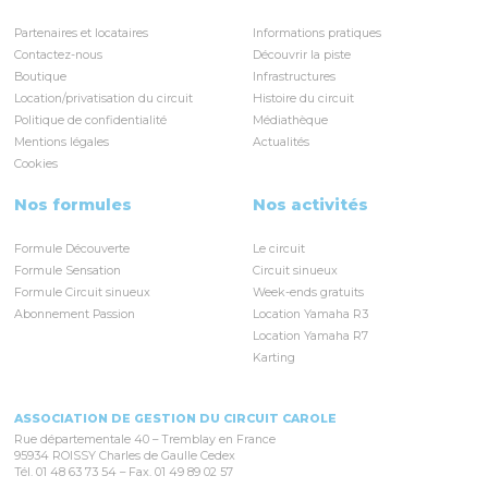
Partenaires et locataires
Informations pratiques
Contactez-nous
Découvrir la piste
Boutique
Infrastructures
Location/privatisation du circuit
Histoire du circuit
Politique de confidentialité
Médiathèque
Mentions légales
Actualités
Cookies
Nos formules
Nos activités
Formule Découverte
Le circuit
Formule Sensation
Circuit sinueux
Formule Circuit sinueux
Week-ends gratuits
Abonnement Passion
Location Yamaha R3
Location Yamaha R7
Karting
ASSOCIATION DE GESTION DU CIRCUIT CAROLE
Rue départementale 40 – Tremblay en France
95934 ROISSY Charles de Gaulle Cedex
Tél. 01 48 63 73 54 – Fax. 01 49 89 02 57