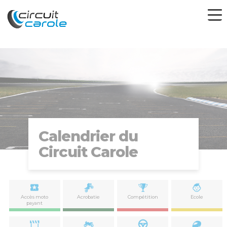
Calendrier du
Circuit Carole
Accès moto
Acrobatie
Compétition
Ecole
payant