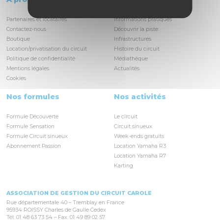
Partenaires et locataires
Informations pratiques
Contactez-nous
Découvrir la piste
Boutique
Infrastructures
Location/privatisation du circuit
Histoire du circuit
Politique de confidentialité
Médiathèque
Mentions légales
Actualités
Cookies
Nos formules
Nos activités
Formule Découverte
Le circuit
Formule Sensation
Circuit sinueux
Formule Circuit sinueux
Week-ends gratuits
Abonnement Passion
Location Yamaha R3
Location Yamaha R7
Karting
ASSOCIATION DE GESTION DU CIRCUIT CAROLE
Rue départementale 40 – Tremblay en France
95934 ROISSY Charles de Gaulle Cedex
Tél. 01 48 63 73 54 – Fax. 01 49 89 02 57