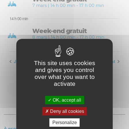
7 mars | 14 h 00 min
-
17 h 00 min
14 h 00 min
Week-end gratuit
8 mars | 14 h 00 min
-
17 h 00 min
Jour précédent
Jour suivant
This site uses cookies
and gives you control
over what you want to
activate
OK, accept all
Deny all cookies
Personalize
À propos
Le circuit