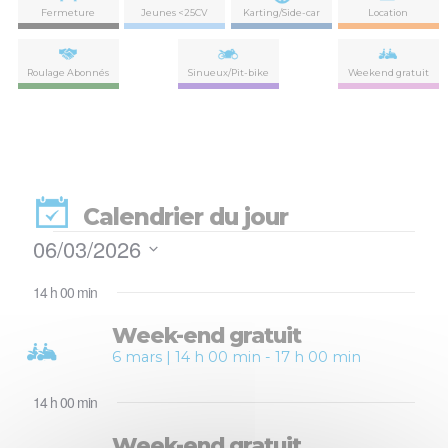
Fermeture
Jeunes <25CV
Karting/Side-car
Location
Roulage Abonnés
Sinueux/Pit-bike
Weekend gratuit
Calendrier du jour
Évènements
06/03/2026
Nav
Navi
Sélectionnez
de
for
par
14 h 00 min
une
vues
date.
con
Évè
Week-end gratuit
6
6 mars | 14 h 00 min
-
17 h 00 min
mars
14 h 00 min
2026
Week-end gratuit