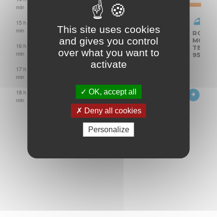
min
ACCÈS
15 h 00
This site uses cookies
MOTO
min
ACCÈS
ACCÈS
ACCÈS
ACCÈS
ROULAGE
ROULA
PAYANT
and gives you control
MOTO
MOTO
MOTO
MOTO
MOTO
MOTO
16 h 00
PAYANT
PAYANT
PAYANT
PAYANT
TEAM
TEAM
over what you want to
min
95
95
activate
17 h 00
min
SINUEUX
OK, accept all
18 h 00
19
min
h
Deny all cookies
00
min
Personalize