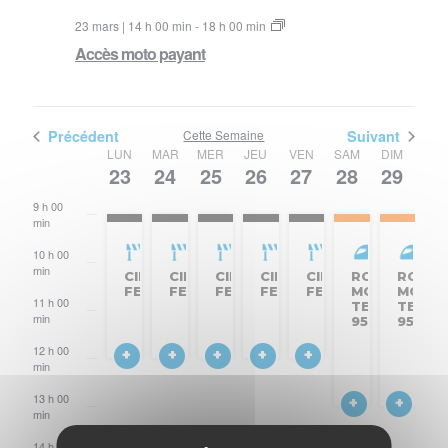
23 mars | 14 h 00 min
-
18 h 00 min
Accès moto payant
Précédent
Cette Semaine
Suivant
Semaine
LUN
MAR
MER
JEU
VEN
SAM
DIM
23
24
25
26
27
28
29
8 h
du
00
min
9 h 00
Évènements
min
10 h 00
min
CIRCUIT
CIRCUIT
CIRCUIT
CIRCUIT
CIRCUIT
ROULAGE
ROULA
FERMÉ
FERMÉ
FERMÉ
FERMÉ
FERMÉ
MOTO
MOTO
11 h 00
TEAM
TEAM
min
95
95
12 h 00
min
13 h 00
min
14 h 00