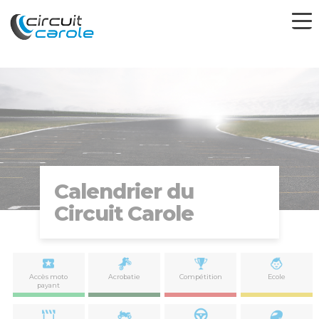
Calendrier du
Circuit Carole
Accès moto
Acrobatie
Compétition
Ecole
payant