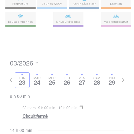
Fermeture
Jeunes <25CV
Karting/Side-car
Location
Roulage Abonnés
Sinueux/Pit-bike
Weekend gratuit
03/2026
Nav
Navi
Sélectionnez
de
par
la
Semaine
Semai
LUN
MAR
MER
JEU
VEN
SAM
DIM
vues
23
24
25
26
27
28
29
date
précédente
suivan
con
Évè
9 h 00 min
23 mars | 9 h 00 min
-
12 h 00 min
Circuit fermé
14 h 00 min