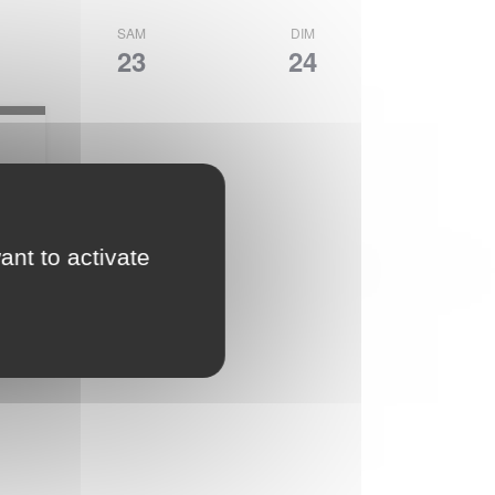
de
par
SAM
DIM
vues
23
24
Évène
con
ant to activate