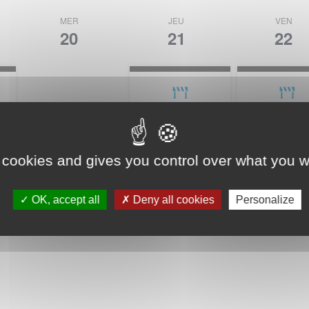
MER
JEU
VEN
20
21
22
CIRCUIT
CIRCUIT
FERMÉ
FERMÉ
 cookies and gives you control over what you w
OK, accept all
Deny all cookies
Personalize