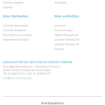
Mentions légales
Actualités
Cookies
Nos formules
Nos activités
Formule Découverte
Le circuit
Formule Sensation
Circuit sinueux
Formule Circuit sinueux
Week-ends gratuits
Abonnement Passion
Location Yamaha R3
Location Yamaha R7
Karting
ASSOCIATION DE GESTION DU CIRCUIT CAROLE
Rue départementale 40 – Tremblay en France
95934 ROISSY Charles de Gaulle Cedex
Tél. 01 48 63 73 54 – Fax. 01 49 89 02 57
info@circuit-carole.com
Partenaires