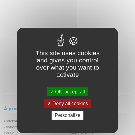
This site uses cookies
and gives you control
over what you want to
activate
OK, accept all
Deny all cookies
À propos
Le circuit
Personalize
Partenaires et locataires
Informations pratiques
Contactez-nous
Découvrir la piste
Boutique
Infrastructures