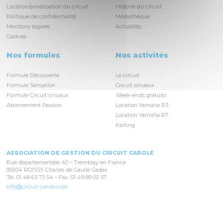
Location/privatisation du circuit
Histoire du circuit
Politique de confidentialité
Médiathèque
Mentions légales
Actualités
Cookies
Nos formules
Nos activités
Formule Découverte
Le circuit
Formule Sensation
Circuit sinueux
Formule Circuit sinueux
Week-ends gratuits
Abonnement Passion
Location Yamaha R3
Location Yamaha R7
Karting
ASSOCIATION DE GESTION DU CIRCUIT CAROLE
Rue départementale 40 – Tremblay en France
95934 ROISSY Charles de Gaulle Cedex
Tél. 01 48 63 73 54 – Fax. 01 49 89 02 57
info@circuit-carole.com