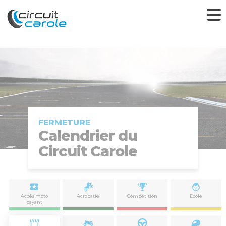
FERMETURE
Calendrier du
Circuit Carole
Accès moto
Acrobatie
Compétition
Ecole
payant