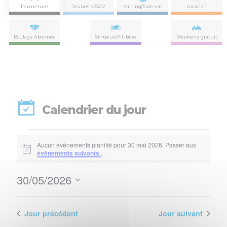
Fermeture
Jeunes <25CV
Karting/Side-car
Location
Roulage Abonnés
Sinueux/Pit-bike
Weekend gratuit
Calendrier du jour
Évènements
Aucun évènements planifié pour 30 mai 2026. Passer aux
for
Notice
évènements suivants
.
30
30/05/2026
Nav
Navi
mai
Sélectionnez
de
par
une
2026
vues
date.
Jour précédent
Jour suivant
con
Évè