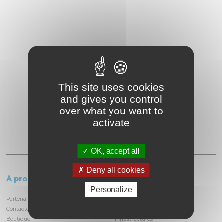
This site uses cookies
and gives you control
over what you want to
activate
OK, accept all
Deny all cookies
À propos
Le circuit
Personalize
Partenaires et locataires
Informations pratiques
Contactez-nous
Découvrir la piste
Boutique
Infrastructures