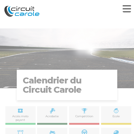
Calendrier du
Circuit Carole
Accès moto
Acrobatie
Compétition
Ecole
payant