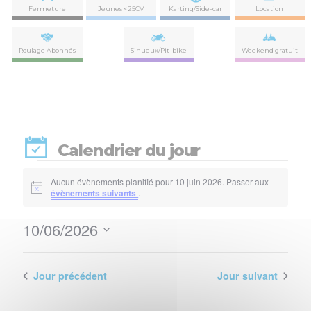
Fermeture
Jeunes <25CV
Karting/Side-car
Location
Roulage Abonnés
Sinueux/Pit-bike
Weekend gratuit
Calendrier du jour
Évènements
Aucun évènements planifié pour 10 juin 2026. Passer aux
Notice
évènements suivants
.
for
10/06/2026
10
Nav
Navi
Sélectionnez
de
par
une
juin
vues
date.
Jour précédent
Jour suivant
con
Évè
2026