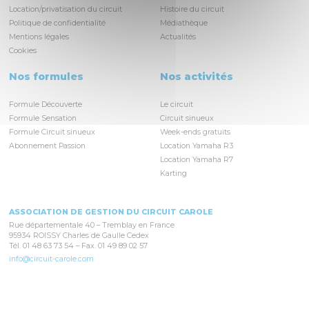
Location/privatisation du circuit
Histoire du circuit
Politique de confidentialité
Médiathèque
Mentions légales
Actualités
Cookies
Nos formules
Nos activités
Formule Découverte
Le circuit
Formule Sensation
Circuit sinueux
Formule Circuit sinueux
Week-ends gratuits
Abonnement Passion
Location Yamaha R3
Location Yamaha R7
Karting
ASSOCIATION DE GESTION DU CIRCUIT CAROLE
Rue départementale 40 – Tremblay en France
95934 ROISSY Charles de Gaulle Cedex
Tél. 01 48 63 73 54 – Fax. 01 49 89 02 57
info@circuit-carole.com