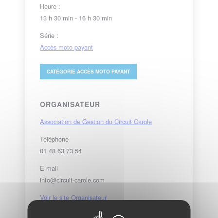
Heure :
13 h 30 min - 16 h 30 min
Série :
Accès moto payant
CATÉGORIE
ACCÈS MOTO PAYANT
ORGANISATEUR
Association de Gestion du Circuit Carole
Téléphone
01 48 63 73 54
E-mail
info@circuit-carole.com
Voir le site Organisateur