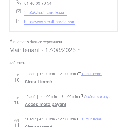
Téléphone
01 48 63 73 54
Email
info@circuit-carole.com
Site
http://www.circuit-carole.com
web
Évènements dans ce organisateur
Maintenant
 - 
17/08/2026
Sélectionnez
une
août 2026
date.
10 août | 9 h 00 min
-
12 h 00 min
Circuit fermé
LUN
10
Circuit fermé
10 août | 14 h 00 min
-
18 h 00 min
Accès moto payant
LUN
10
Accès moto payant
11 août | 9 h 00 min
-
12 h 00 min
Circuit fermé
MAR
11
Circuit fermé