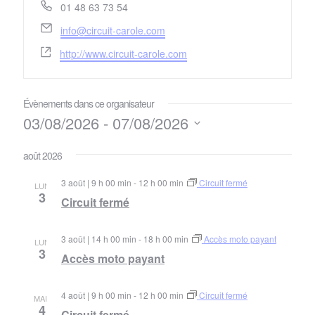
Téléphone
01 48 63 73 54
Email
info@circuit-carole.com
Site
http://www.circuit-carole.com
web
Évènements dans ce organisateur
03/08/2026
 - 
07/08/2026
Sélectionnez
une
août 2026
date.
3 août | 9 h 00 min
-
12 h 00 min
Circuit fermé
LUN
3
Circuit fermé
3 août | 14 h 00 min
-
18 h 00 min
Accès moto payant
LUN
3
Accès moto payant
4 août | 9 h 00 min
-
12 h 00 min
Circuit fermé
MAR
4
Circuit fermé