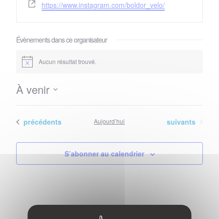
Site
https://www.instagram.com/boldor_velo/
web
Évènements dans ce organisateur
Aucun résultat trouvé.
Notice
À venir
Sélectionnez
une
Évènements
Évènements
date.
précédents
Aujourd’hui
suivants
S’abonner au calendrier