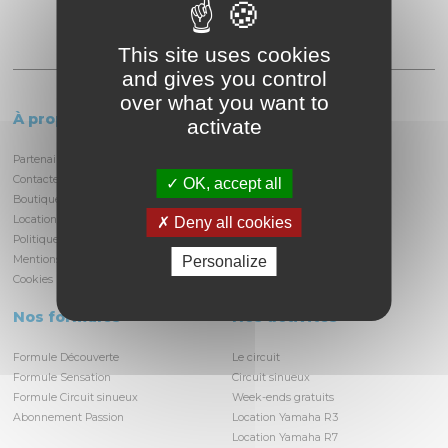
This site uses cookies
and gives you control
over what you want to
À propos
Le circuit
activate
Partenaires et locataires
Informations pratiques
Contactez-nous
Découvrir la piste
OK, accept all
Boutique
Infrastructures
Location/privatisation du circuit
Histoire du circuit
Deny all cookies
Politique de confidentialité
Médiathèque
Personalize
Mentions légales
Actualités
Cookies
Nos formules
Nos activités
Formule Découverte
Le circuit
Formule Sensation
Circuit sinueux
Formule Circuit sinueux
Week-ends gratuits
Abonnement Passion
Location Yamaha R3
Location Yamaha R7