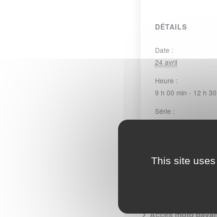
DÉTAILS
Date :
24 avril
Heure :
9 h 00 min - 12 h 30
Série :
Stage de pilotage
CATÉGORIE
LOCATIO
This site uses
Accès moto payan