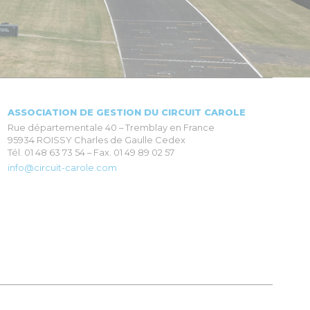
ASSOCIATION DE GESTION DU CIRCUIT CAROLE
Rue départementale 40 – Tremblay en France
95934 ROISSY Charles de Gaulle Cedex
Tél. 01 48 63 73 54 – Fax. 01 49 89 02 57
info@circuit-carole.com