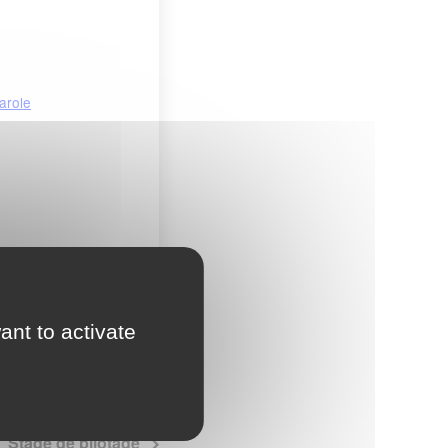
arole
ant to activate
Stage de pilotage