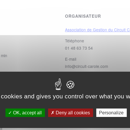
ORGANISATEUR
Association de Gestion du Circuit C
Téléphone
01 48 63 73 54
 min
E-mail
info@circuit-carole.com
Voir le site Organisateur
N
 cookies and gives you control over what you w
OK, accept all
Deny all cookies
Personalize
t