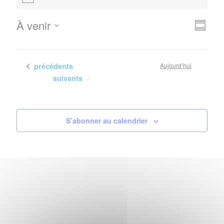
Notice
Nav
Navi
À venir
Résum
de
Sélectionnez
par
vues
la
con
Évè
date
Évènements
précédents
Aujourd’hui
Évènements
suivants
S’abonner au calendrier