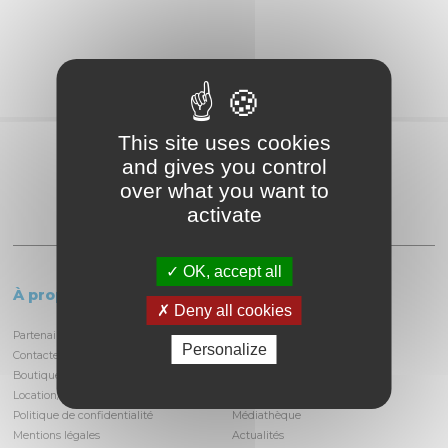
This site uses cookies
Partagez
and gives you control
over what you want to
activate
OK, accept all
À propos
Le circuit
Deny all cookies
Partenaires et locataires
Informations pratiques
Personalize
Contactez-nous
Découvrir la piste
Boutique
Infrastructures
Location/privatisation du circuit
Histoire du circuit
Politique de confidentialité
Médiathèque
Mentions légales
Actualités