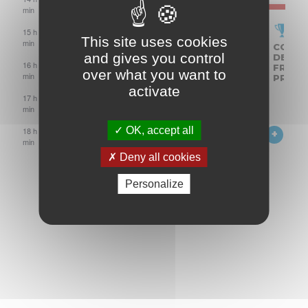
min
15 h 00
This site uses cookies
min
ACCÈS
ACCÈS
STAGE
ROULAGE
COUPES
COUPES
COUPE
and gives you control
MOTO
MOTO
DE
LH
DE
DE
DE
16 h 00
PAYANT
PAYANT
PILOTAGE
RACING
FRANCE
FRANCE
FRANC
over what you want to
min
PROMOSPORT
PROMOSPOR
PROM
activate
17 h 00
min
OK, accept all
18 h 00
19
min
h
Deny all cookies
00
min
Personalize