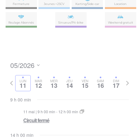
Fermeture
Jeunes <25CV
Karting/Side-car
Location
Roulage Abonnés
Sinueux/Pit-bike
Weekend gratuit
05/2026
Nav
Navi
Sélectionnez
de
par
la
Semaine
Semai
LUN
MAR
MER
JEU
VEN
SAM
DIM
vues
11
12
13
14
15
16
17
date
précédente
suivan
con
Évè
9 h 00 min
11 mai | 9 h 00 min
-
12 h 00 min
Circuit fermé
14 h 00 min