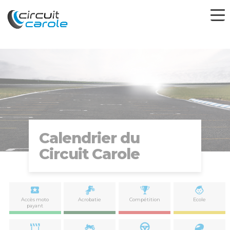
Calendrier du
Circuit Carole
Accès moto
Acrobatie
Compétition
Ecole
payant