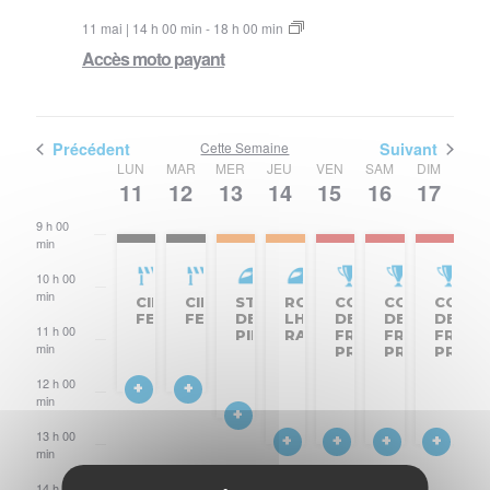
11 mai | 14 h 00 min
-
18 h 00 min
Accès moto payant
Précédent
Cette Semaine
Suivant
Semaine
LUN
MAR
MER
JEU
VEN
SAM
DIM
11
12
13
14
15
16
17
8 h
du
00
min
9 h 00
Évènements
min
10 h 00
min
CIRCUIT
CIRCUIT
STAGE
ROULAGE
COUPES
COUPES
COUPE
FERMÉ
FERMÉ
DE
LH
DE
DE
DE
11 h 00
PILOTAGE
RACING
FRANCE
FRANCE
FRANC
min
PROMOSPORT
PROMOSPOR
PROM
12 h 00
min
13 h 00
min
14 h 00