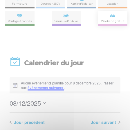
Fermeture
Jeunes <25CV
Karting/Side-car
Location
Roulage Abonnés
Sinueux/Pit-bike
Weekend gratuit
Calendrier du jour
Évènements
Aucun évènements planifié pour 8 décembre 2025. Passer
for
Notice
aux
évènements suivants
.
8
08/12/2025
Nav
Navi
décembre
Sélectionnez
de
par
une
2025
vues
date.
Jour précédent
Jour suivant
con
Évè