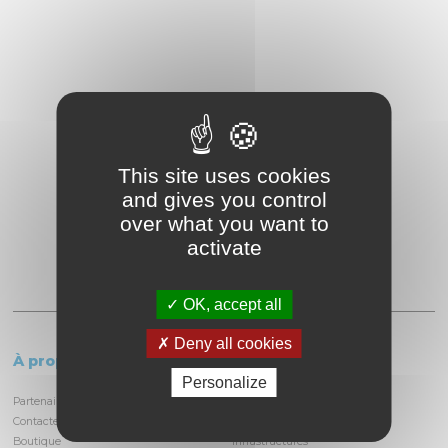
This site uses cookies
and gives you control
over what you want to
activate
OK, accept all
Deny all cookies
À propos
Le circuit
Personalize
Partenaires et locataires
Informations pratiques
Contactez-nous
Découvrir la piste
Boutique
Infrastructures