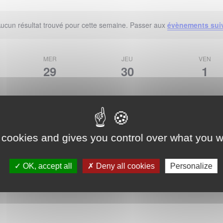
ucun résultat trouvé pour cette semaine. Passer aux
évènements sui
Notice
MER
JEU
VEN
29
30
1
 cookies and gives you control over what you w
OK, accept all
Deny all cookies
Personalize