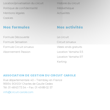
Location/privatisation du circuit
Histoire du circuit
Politique de confidentialité
Médiathèque
Mentions légales
Actualités
Cookies
Nos formules
Nos activités
Formule Découverte
Le circuit
Formule Sensation
Circuit sinueux
Formule Circuit sinueux
Week-ends gratuits
Abonnement Passion
Location Yamaha R3
Location Yamaha R7
Karting
ASSOCIATION DE GESTION DU CIRCUIT CAROLE
Rue départementale 40 – Tremblay en France
95934 ROISSY Charles de Gaulle Cedex
Tél. 01 48 63 73 54 – Fax. 01 49 89 02 57
info@circuit-carole.com