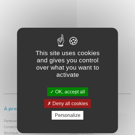
This site uses cookies
and gives you control
over what you want to
activate
OK, accept all
Deny all cookies
À propos
Le circuit
Personalize
Partenaires et locataires
Informations pratiques
Contactez-nous
Découvrir la piste
Boutique
Infrastructures