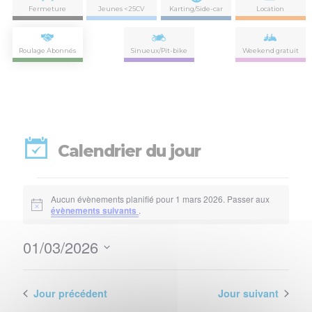
Fermeture
Jeunes <25CV
Karting/Side-car
Location
Roulage Abonnés
Sinueux/Pit-bike
Weekend gratuit
Calendrier du jour
Évènements
Aucun évènements planifié pour 1 mars 2026. Passer aux
for
Notice
évènements suivants
.
1
01/03/2026
Nav
Navi
mars
Sélectionnez
de
par
une
2026
vues
date.
Jour précédent
Jour suivant
con
Évè