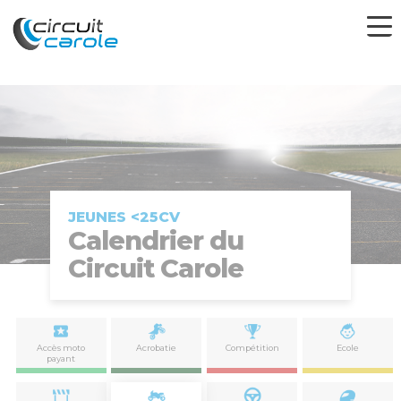
JEUNES <25CV
Calendrier du
Circuit Carole
Accès moto
Acrobatie
Compétition
Ecole
payant