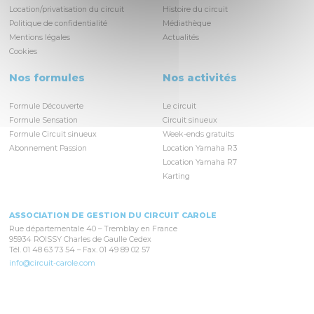
Location/privatisation du circuit
Histoire du circuit
Politique de confidentialité
Médiathèque
Mentions légales
Actualités
Cookies
Nos formules
Nos activités
Formule Découverte
Le circuit
Formule Sensation
Circuit sinueux
Formule Circuit sinueux
Week-ends gratuits
Abonnement Passion
Location Yamaha R3
Location Yamaha R7
Karting
ASSOCIATION DE GESTION DU CIRCUIT CAROLE
Rue départementale 40 – Tremblay en France
95934 ROISSY Charles de Gaulle Cedex
Tél. 01 48 63 73 54 – Fax. 01 49 89 02 57
info@circuit-carole.com