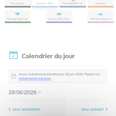
Fermeture
Jeunes <25CV
Karting/Side-car
Location
Roulage Abonnés
Sinueux/Pit-bike
Weekend gratuit
Calendrier du jour
Évènements
Aucun évènements planifié pour 28 juin 2026. Passer aux
for
Notice
évènements suivants
.
28
28/06/2026
Nav
Navi
juin
Sélectionnez
de
par
une
2026
vues
date.
Jour précédent
Jour suivant
con
Évè