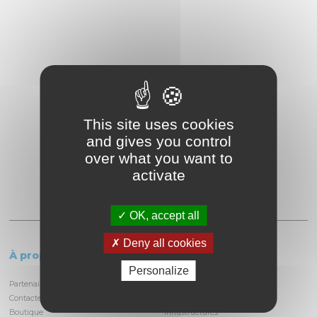
This site uses cookies
and gives you control
over what you want to
activate
OK, accept all
Deny all cookies
À propos
Le circuit
Personalize
Partenaires et locataires
Informations pratiques
Contactez-nous
Découvrir la piste
Boutique
Infrastructures